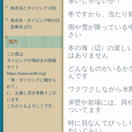
寒いじゃないか！
海水浴とダイビング
(30)
冬ですから、当たり
海水浴・ダイビング時の注
雨や雪が降っている
意事項
(37)
さい
案内
冬の海（辺）の楽し
この度は
はありません
ダイビングや海好きの情報
サイト
どんなものがいるか
https://www.ordif.org/
んです
「海・ダイビングに魅せら
れて」
ワクワクしながら水
に、お越し頂き有難うござ
います。
岸壁や岩場には、貝
これからもよろしくです。
ついてます
特に貝なんてびっし
わいぐらい