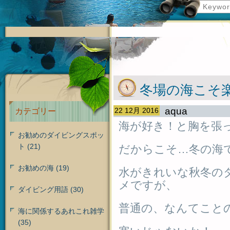
冬場の海こそ
aqua
22 12月 2016
カテゴリー
海が好き！と胸を張
お勧めのダイビングスポッ
ト
(21)
だからこそ…冬の海
お勧めの海
(19)
水がきれいな秋冬の
メですが、
ダイビング用語
(30)
普通の、なんてこと
海に関係するあれこれ雑学
(35)