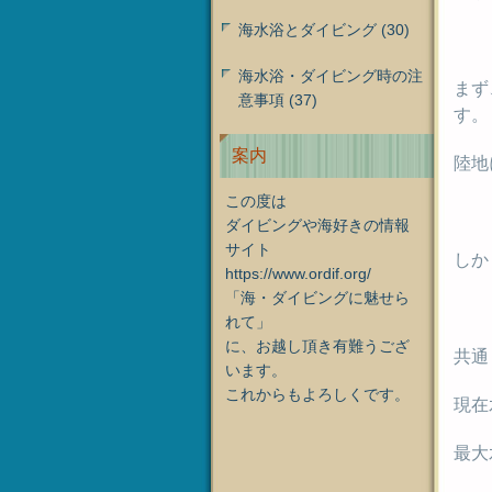
海水浴とダイビング
(30)
海水浴・ダイビング時の注
まず
意事項
(37)
す。
案内
陸地
この度は
ダイビングや海好きの情報
サイト
しか
https://www.ordif.org/
「海・ダイビングに魅せら
れて」
に、お越し頂き有難うござ
共通
います。
これからもよろしくです。
現在
最大