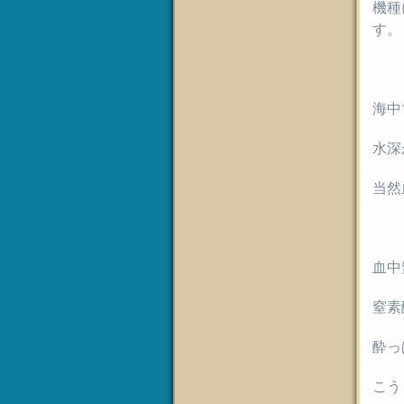
機種
す。
海中
水深
当然
血中
窒素
酔っ
こう