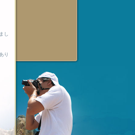
まし
あり