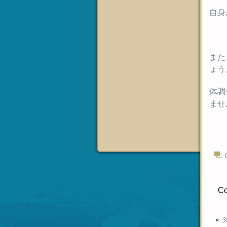
自身
また
ょう
体調
ませ
Co
«