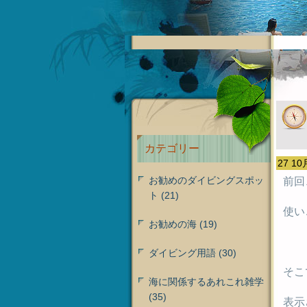
カテゴリー
27 10
お勧めのダイビングスポッ
前回
ト
(21)
使い
お勧めの海
(19)
ダイビング用語
(30)
そこ
海に関係するあれこれ雑学
(35)
表示